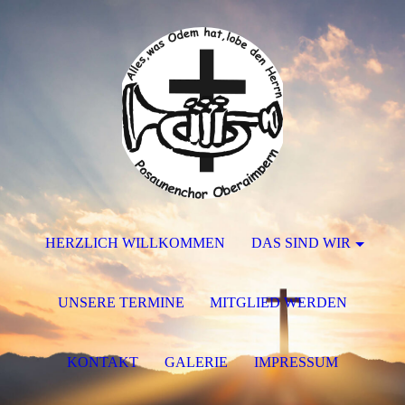
HERZLICH WILLKOMMEN
DAS SIND WIR
UNSERE TERMINE
MITGLIED WERDEN
KONTAKT
GALERIE
IMPRESSUM